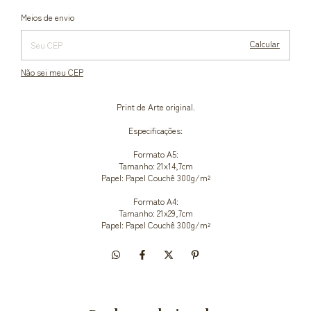
Alterar CEP
Entregas para o CEP:
Meios de envio
Calcular
Não sei meu CEP
Print de Arte original.
Especificações:
Formato A5:
Tamanho: 21x14,7cm
Papel: Papel Couchê 300g/m²
Formato A4:
Tamanho: 21x29,7cm
Papel: Papel Couchê 300g/m²