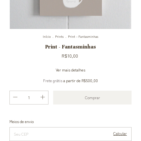
Início
.
Prints
.
Print - Fantasminhas
Print - Fantasminhas
R$10,00
Ver mais detalhes
Frete grátis
a partir de
R$500,00
Alterar CEP
Entregas para o CEP:
Meios de envio
Calcular