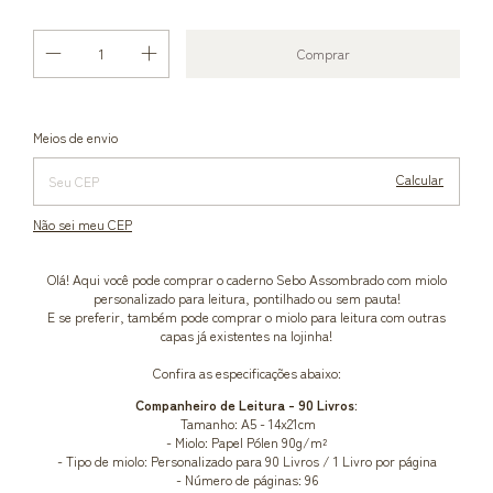
Alterar CEP
Entregas para o CEP:
Meios de envio
Calcular
Não sei meu CEP
Olá! Aqui você pode comprar o caderno Sebo Assombrado com miolo
personalizado para leitura, pontilhado ou sem pauta!
E se preferir, também pode comprar o miolo para leitura com outras
capas já existentes na lojinha!
Confira as especificações abaixo:
Companheiro de Leitura - 90 Livros:
Tamanho: A5 - 14x21cm
- Miolo: Papel Pólen 90g/m²
- Tipo de miolo: Personalizado para 90 Livros / 1 Livro por página
- Número de páginas: 96