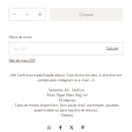
Alterar CEP
Entregas para o CEP:
Meios de envio
Calcular
Não sei meu CEP
Olá! Confira as especificaçõe abaixo. Caso tenha dúvidas, é só entrar em
contato pelo instagram ou e-mail. <3
Tamanho: A5 - 14x21cm
- Miolo: Papel Pólen 90g/m²
- 96 páginas
- Tipos de miolos disponíveis: Sem pauta (liso), pontilhado, pautado,
quadriculado ou para registro de leituras.
- Elástico