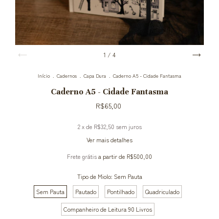
1
/
4
Início
.
Cadernos
.
Capa Dura
.
Caderno A5 - Cidade Fantasma
Caderno A5 - Cidade Fantasma
R$65,00
2
x de
R$32,50
sem juros
Ver mais detalhes
Frete grátis
a partir de
R$500,00
Tipo de Miolo:
Sem Pauta
Sem Pauta
Pautado
Pontilhado
Quadriculado
Companheiro de Leitura 90 Livros